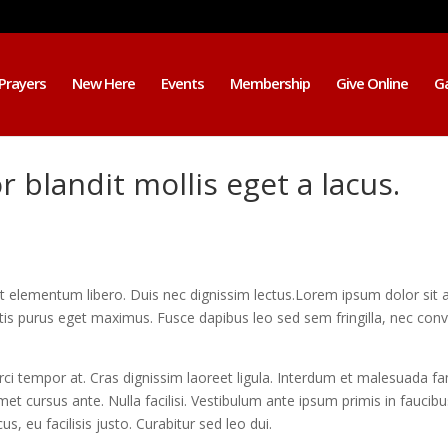
Prayers
New Here
Events
Membership
Give Online
Ga
r blandit mollis eget a lacus.
iet elementum libero. Duis nec dignissim lectus.Lorem ipsum dolor sit 
tis purus eget maximus. Fusce dapibus leo sed sem fringilla, nec conva
a orci tempor at. Cras dignissim laoreet ligula. Interdum et malesuada 
met cursus ante. Nulla facilisi. Vestibulum ante ipsum primis in faucibu
s, eu facilisis justo. Curabitur sed leo dui.