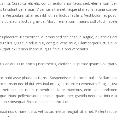
is nisi. Curabitur elit elit, condimentum non lacus sed, elementum pe
us tincidunt venenatis. Vivamus sit amet neque id mauris lacinia conse
m. Vestibulum sit amet nibh ut nisl luctus facilisis. Vestibulum et pos
is ut mauris luctus gravida. Morbi fermentum mauris sollicitudin scel
s placerat ullamcorper. Vivamus sed scelerisque augue, a ultricies era
tellus. Quisque tellus nisi, congue vitae mi a, ullamcorper luctus nun
tpat ex ut nibh rhoncus, quis finibus orci venenatis.
rtis ac dui. Duis porta justo metus, eleifend vulputate ipsum volutpat v
In hac habitasse platea dictumst. Suspendisse id laoreet nulla. Nullam so
 accumsan nec id dui. Vestibulum egestas, ex eu venenatis feugiat, ri
is metus et lectus luctus hendrerit. Nunc maximus, enim sed condim
 neque. Nunc pellentesque tincidunt quam, nec gravida neque lacinia vita
ean consequat finibus sapien id porttitor.
maximus ornare justo, vel luctus metus feugiat sit amet. Pellentesque e