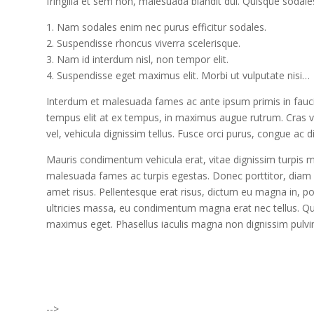
fringilla et sem non, malesuada blandit dui. Quisque sodal
1. Nam sodales enim nec purus efficitur sodales.
2. Suspendisse rhoncus viverra scelerisque.
3. Nam id interdum nisl, non tempor elit.
4. Suspendisse eget maximus elit. Morbi ut vulputate nisi…
Interdum et malesuada fames ac ante ipsum primis in faucib
tempus elit at ex tempus, in maximus augue rutrum. Cras vitae
vel, vehicula dignissim tellus. Fusce orci purus, congue ac 
Mauris condimentum vehicula erat, vitae dignissim turpis ma
malesuada fames ac turpis egestas. Donec porttitor, diam v
amet risus. Pellentesque erat risus, dictum eu magna in, por
ultricies massa, eu condimentum magna erat nec tellus. Qui
maximus eget. Phasellus iaculis magna non dignissim pulvi
I was believing God for fruit of the
womb, after I joined the Pastor to the
Mountain for prayers and also prayed
-->