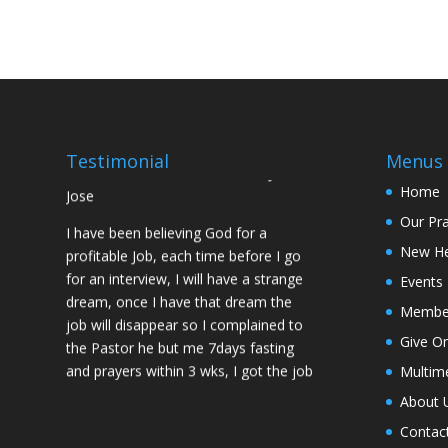
using the dust, that same within
14days I was confirmed pregnant and
have delivered a bouncing baby girl.
Sister N.S, San Jose
No Job for 5yrs but after pastor
prayed for me and my spouse I got
Testimonial
Menus
two offers Praise God. Brother J.O San
Jose
Home
Our Pr
I have been believing God for a
profitable Job, each time before I go
New H
for an interview, I will have a strange
Events
dream, once I have that dream the
Membe
job will disappear so I complained to
the Pastor he but me 7days fasting
Give On
and prayers within 3 wks, I got the job
Multim
of my desire, I told God if He gives me
About 
the job I vow to give him the praise
and Glory. Here is my VOW to God
Contac