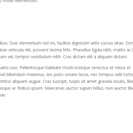
es mollis elementum.
us. Duis elementum nisl mi, facilisis dignissim ante cursus vitae. Do
 vehicula elit, posuere lacinia felis. Phasellus ligula nibh, mattis ac 
diam vel, tempor vestibulum nibh. Cras dictum elit a aliquam dictum.
ttis non. Pellentesque habitant morbi tristique senectus et netus et
el bibendum maximus, leo justo ornare lacus, nec tempus velit tortor
ttitor aliquam augue. Cras suscipit, turpis sit amet gravida iaculis, li
sque ac finibus ipsum. Maecenas auctor sapien tellus, non auctor lib
nar.