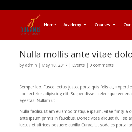
Home
Academy
Courses
Our 
Nulla mollis ante vitae dolo
by
admin
|
May 10, 2017
|
Events
|
0 comments
Semper leo. Fusce lectus justo, porta quis felis at, imperd
consectetur adipiscing elit. Suspendisse scelerisque venena
egestas. Nullam ut
Nulla facilisi. Etiam euismod tristique ipsum, vitae fringill
ante ipsum primis in faucibus. Donec vitae aliquet dui, sit a
luctus et ultrices posuere cubilia Curae; Ut sodales porta lacu