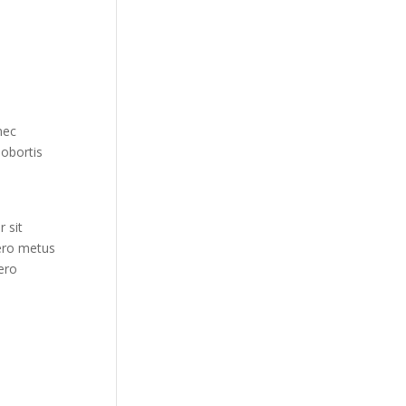
nec
lobortis
 sit
bero metus
ero
2016 AD
*******************************
******************