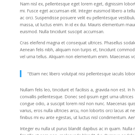
Nam nisl ex, pellentesque eget lorem eget, dignissim lobort
mi. Fusce eget accumsan elit. Integer euismod libero a tell
ac orci. Suspendisse posuere velit eu pellentesque vestibulu
massa, ut luctus enim. In id ex dui. Mauris elementum maur
euismod. Nulla tincidunt suscipit accumsan.
Cras eleifend magna et consequat ultrices. Phasellus sodale
Aenean felis nibh, aliquam non turpis et, tincidunt commodo 
vel urna tellus. Aliquam non elementum enim. Maecenas volu
“Etiam nec libero volutpat nisi pellentesque iaculis lobo
Nullam felis leo, tincidunt et facilisis a, gravida non est. 
convallis pellentesque. Donec sed ipsum eget urna ultrices
congue odio, a suscipit lorem nisl non nunc. Maecenas qu
varius, eros nulla ultricies arcu, non lobortis orci lacus at
finibus mi eu ante egestas, ut luctus nisl condimentum. Aen
Integer eu nulla ut purus blandit dapibus ac in quam. Nulla 