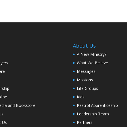
About Us
A New Ministry?
ayers
What We Believe
ere
Messages
Missions
rship
Life Groups
line
Kids
edia and Bookstore
Pastrol Apprenticeship
Us
Leadership Team
t Us
Partners