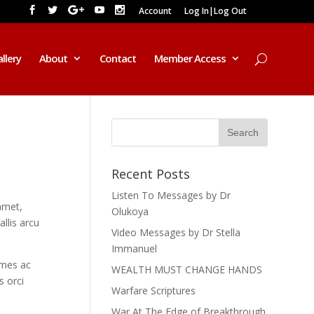
Account
Log In|Log Out
llery
About
Contact
Member Access
Recent Posts
Listen To Messages by Dr
amet,
Olukoya
llis arcu
Video Messages by Dr Stella
Immanuel
fames ac
WEALTH MUST CHANGE HANDS
s orci
Warfare Scriptures
War At The Edge of Breakthrough