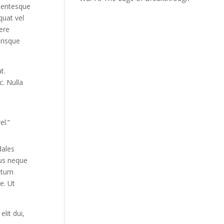
llentesque
quat vel
uere
erisque
t.
c. Nulla
el.”
dales
sus neque
entum
e. Ut
lit dui,