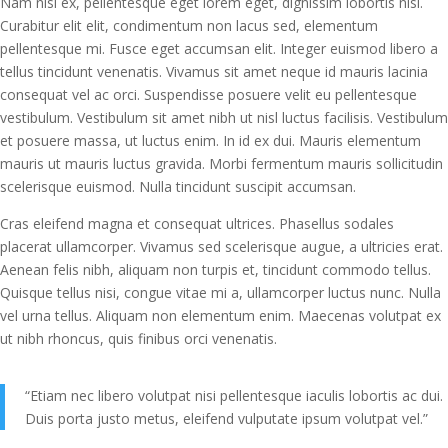
Nam nisl ex, pellentesque eget lorem eget, dignissim lobortis nisi.
Curabitur elit elit, condimentum non lacus sed, elementum
pellentesque mi. Fusce eget accumsan elit. Integer euismod libero a
tellus tincidunt venenatis. Vivamus sit amet neque id mauris lacinia
consequat vel ac orci. Suspendisse posuere velit eu pellentesque
vestibulum. Vestibulum sit amet nibh ut nisl luctus facilisis. Vestibulum
et posuere massa, ut luctus enim. In id ex dui. Mauris elementum
mauris ut mauris luctus gravida. Morbi fermentum mauris sollicitudin
scelerisque euismod. Nulla tincidunt suscipit accumsan.
Cras eleifend magna et consequat ultrices. Phasellus sodales
placerat ullamcorper. Vivamus sed scelerisque augue, a ultricies erat.
Aenean felis nibh, aliquam non turpis et, tincidunt commodo tellus.
Quisque tellus nisi, congue vitae mi a, ullamcorper luctus nunc. Nulla
vel urna tellus. Aliquam non elementum enim. Maecenas volutpat ex
ut nibh rhoncus, quis finibus orci venenatis.
“Etiam nec libero volutpat nisi pellentesque iaculis lobortis ac dui.
Duis porta justo metus, eleifend vulputate ipsum volutpat vel.”