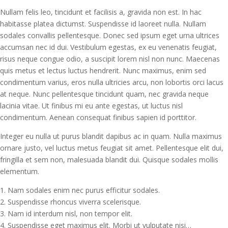
Nullam felis leo, tincidunt et facilisis a, gravida non est. In hac
habitasse platea dictumst. Suspendisse id laoreet nulla. Nullam
sodales convallis pellentesque. Donec sed ipsum eget urna ultrices
accumsan nec id dui. Vestibulum egestas, ex eu venenatis feugiat,
risus neque congue odio, a suscipit lorem nisl non nunc. Maecenas
quis metus et lectus luctus hendrerit. Nunc maximus, enim sed
condimentum varius, eros nulla ultricies arcu, non lobortis orci lacus
at neque. Nunc pellentesque tincidunt quam, nec gravida neque
lacinia vitae. Ut finibus mi eu ante egestas, ut luctus nisl
condimentum. Aenean consequat finibus sapien id porttitor.
Integer eu nulla ut purus blandit dapibus ac in quam. Nulla maximus
ornare justo, vel luctus metus feugiat sit amet. Pellentesque elit dui,
fringilla et sem non, malesuada blandit dui. Quisque sodales mollis
elementum.
1. Nam sodales enim nec purus efficitur sodales.
2. Suspendisse rhoncus viverra scelerisque.
3. Nam id interdum nisl, non tempor elit.
4. Suspendisse eget maximus elit. Morbi ut vulputate nisi…