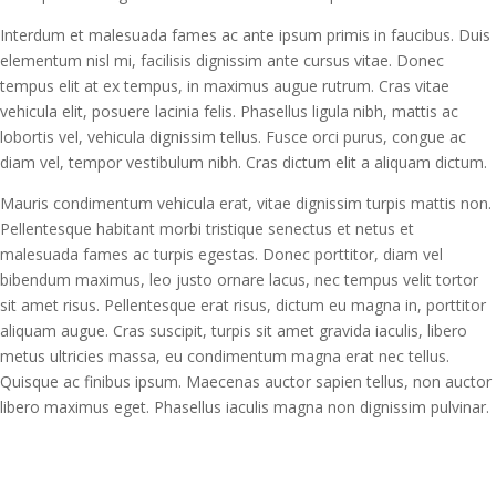
Interdum et malesuada fames ac ante ipsum primis in faucibus. Duis
elementum nisl mi, facilisis dignissim ante cursus vitae. Donec
tempus elit at ex tempus, in maximus augue rutrum. Cras vitae
vehicula elit, posuere lacinia felis. Phasellus ligula nibh, mattis ac
lobortis vel, vehicula dignissim tellus. Fusce orci purus, congue ac
diam vel, tempor vestibulum nibh. Cras dictum elit a aliquam dictum.
Mauris condimentum vehicula erat, vitae dignissim turpis mattis non.
Pellentesque habitant morbi tristique senectus et netus et
malesuada fames ac turpis egestas. Donec porttitor, diam vel
bibendum maximus, leo justo ornare lacus, nec tempus velit tortor
sit amet risus. Pellentesque erat risus, dictum eu magna in, porttitor
aliquam augue. Cras suscipit, turpis sit amet gravida iaculis, libero
metus ultricies massa, eu condimentum magna erat nec tellus.
Quisque ac finibus ipsum. Maecenas auctor sapien tellus, non auctor
libero maximus eget. Phasellus iaculis magna non dignissim pulvinar.