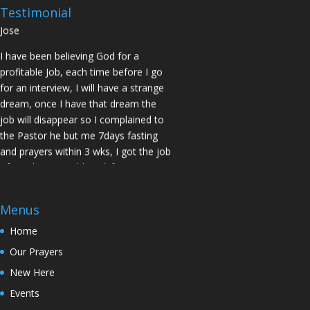
two offers Praise God. Brother J.O San
Testimonial
Jose
I have been believing God for a
profitable Job, each time before I go
for an interview, I will have a strange
dream, once I have that dream the
job will disappear so I complained to
the Pastor he but me 7days fasting
and prayers within 3 wks, I got the job
of my desire, I told God if He gives me
the job I vow to give him the praise
and Glory. Here is my VOW to God
Menus
JESUS Thank you! You are Awesome
in my life. Sis M.C Stockton
Home
My Husband keep leaving the house
Our Prayers
for other women and this time he
New Here
never came back, Pastor Prayed for
Events
me and in 7 Days my Husband came